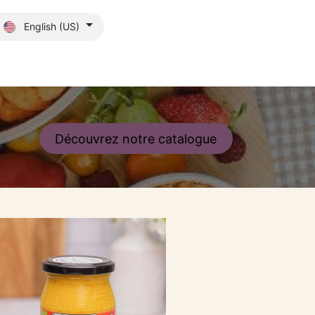
English (US)
s?
Blog
D​​​​écouvrez notre​​​​ catalo​​​​gue