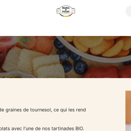
How does it work?
Our products
Où trouver nos produit
de graines de tournesol, ce qui les rend
plats avec l'une de nos tartinades BIO.