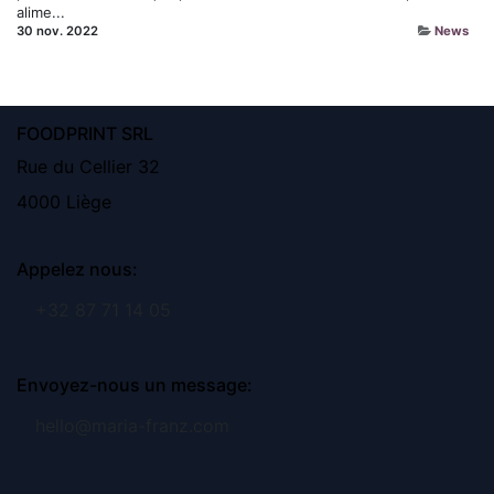
alime...
30 nov. 2022
News
FOODPRINT SRL
Rue du Cellier 32
4000 Liège
Appelez nous:
+32 87 71 14 05
Envoyez-nous un message:
hello@maria-franz.com