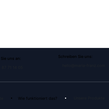
Schreiben Sie uns:
 Sie uns an:
hello@maria-franz.com
 87 71 14 05
•
•
Unsere Produkte
te
​Wie funktioniert das?