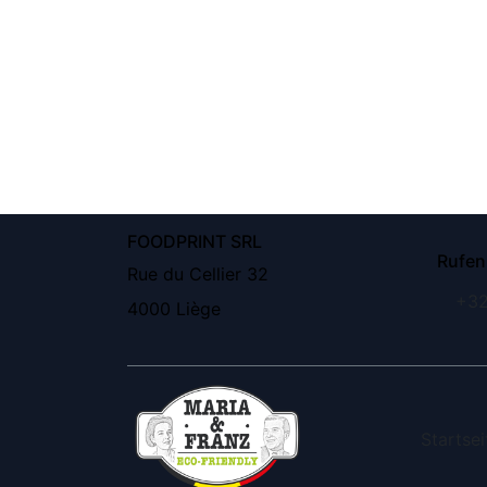
FOODPRINT SRL
Rufen
Rue du Cellier 32
+32
4000 Liège
Startsei