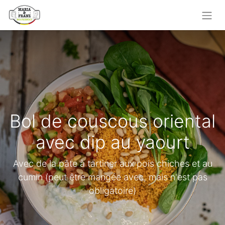
Bol de couscous oriental
avec dip au yaourt
Avec de la pâte à tartiner aux pois chiches et au
cumin (peut être mangée avec, mais n'est pas
obligatoire)