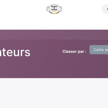
omment ça marche ?
Nos Produits
Où trouver nos produ
ateurs
Cette s
Classer par :