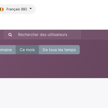
Français (BE)
its?
Blog
emaine
Ce mois
De tous les temps