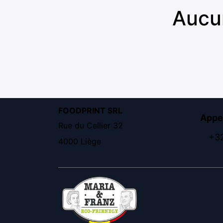
Aucun
FOODPRINT SRL
Appe
Rue du Cellier 32
+32
4000 Liège