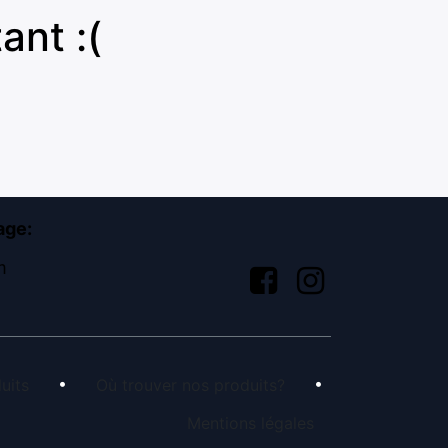
ant :(
age:
m
•
•
uit
s
​Où trouver nos produits?
Mentions légales