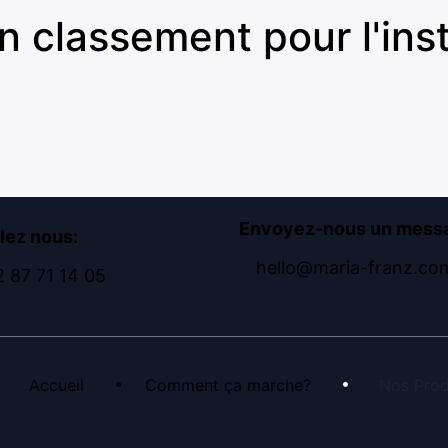
 classement pour l'inst
Envoyez-nous un mess
lez nous:
hello@maria-franz.co
 87 71 14 05
•
•
Accueil
​Comment ça marche?
Nos Prod