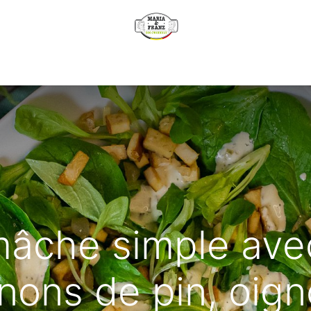
e
Wie funktioniert es?
Unsere Produkte
Verkaufsstelle
mâche simple avec
nons de pin, oig