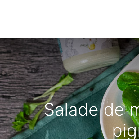
Hom
Salade de 
pig