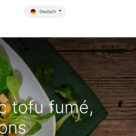
Deutsch
Blog
 tofu fumé,
nons