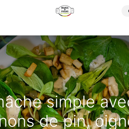
omment ça marche ?
Nos Produits
Où trouver nos produ
mâche simple avec
nons de pin, oig