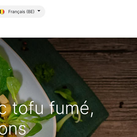
Français (BE)
its?
Blog
 tofu fumé,
nons