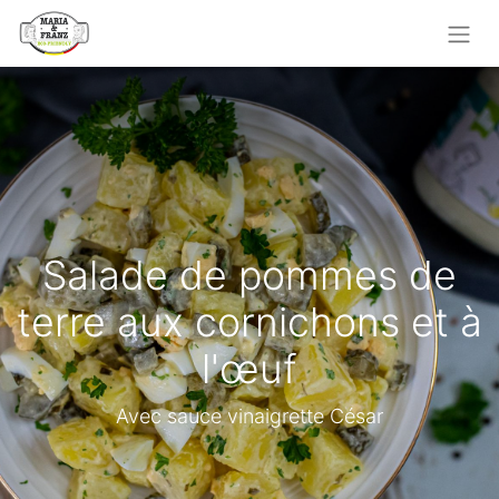
Salade de pommes de
terre aux cornichons et à
l'œuf
Avec sauce vinaigrette César