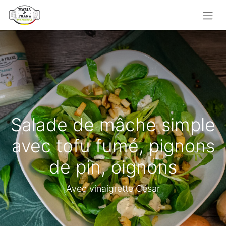
Salade de mâche simple
avec tofu fumé, pignons
de pin, oignons
Avec vinaigrette César